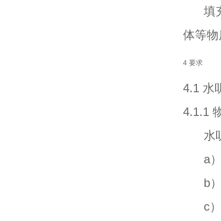
填充
体等物
4 要求
4.1 
4.1.
水听
a）
b）
c）