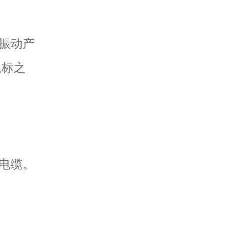
振动产
尾标之
电缆。