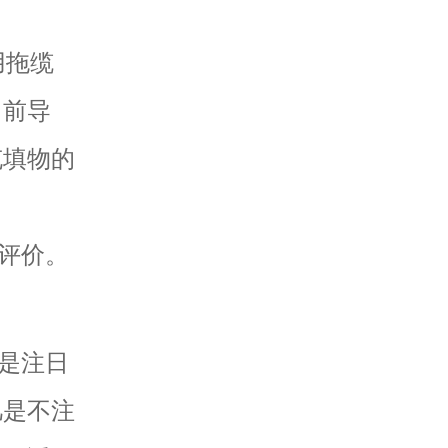
用拖缆
、前导
充填物的
评价。
是注日
凡是不注