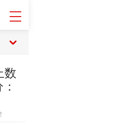
海上数
分：
2