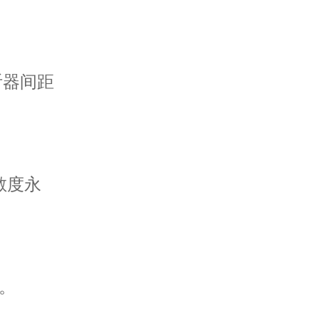
；
听器间距
敏度永
表。