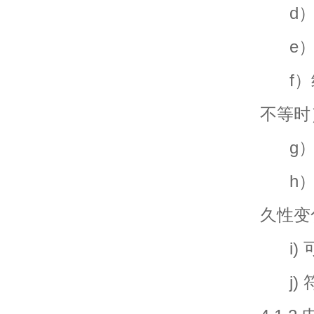
d）
e）水
f）组
不等时
g）
h）最
久性变
i) 
j) 符