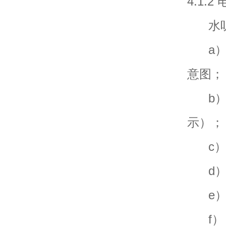
4.1.
水听
a）包
意图；
b）每
示）；
c）
d）
e）灵
f） 