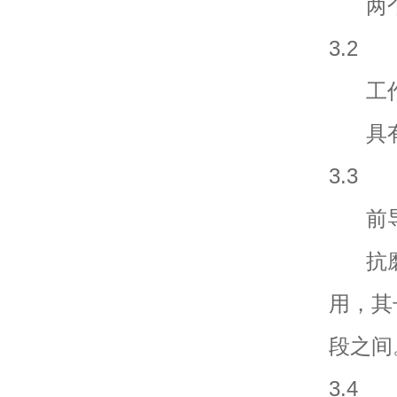
两个
3.2
工作段 S
具有
3.3
前导段 
抗磨
用，其
段之间
3.4