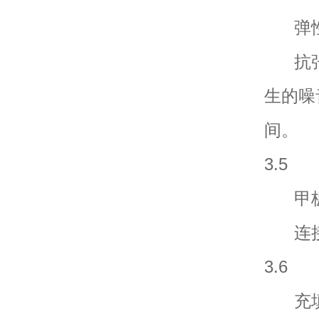
弹性段 S
抗张
生的噪
间。
3.5
甲板电缆
连接
3.6
充填物 B