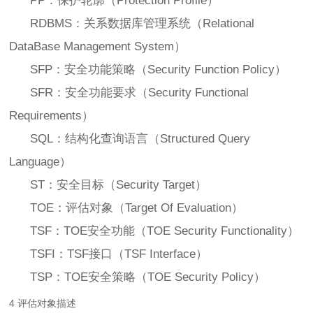
PP：保护轮廓（Protection Profile）
RDBMS：关系数据库管理系统（Relational
DataBase Management System）
SFP：安全功能策略（Security Function Policy）
SFR：安全功能要求（Security Functional
Requirements）
SQL：结构化查询语言（Structured Query
Language）
ST：安全目标（Security Target）
TOE：评估对象（Target Of Evaluation）
TSF：TOE安全功能（TOE Security Functionality）
TSFI：TSF接口（TSF Interface）
TSP：TOE安全策略（TOE Security Policy）
4 评估对象描述