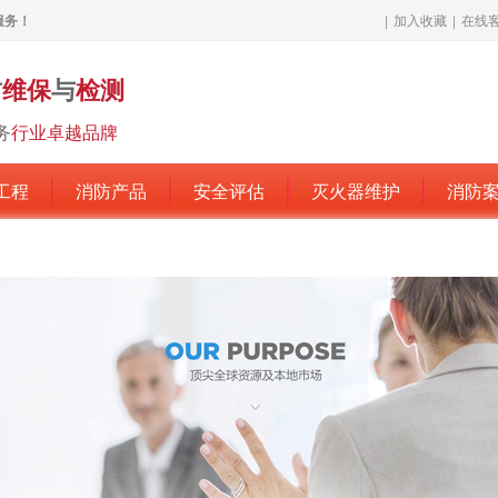
服务！
|
加入收藏
|
在线
防
维保
与
检测
务
行业卓越品牌
工程
消防产品
安全评估
灭火器维护
消防