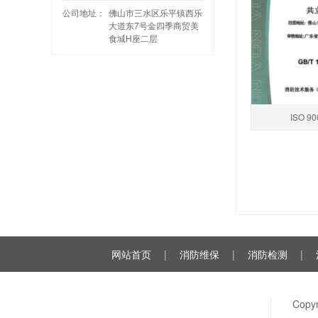
公司地址：
佛山市三水区乐平镇西乐
大道东7号金四季商贸美
食城H座二层
ISO 
网站首页
|
消防维保
|
消防检测
|
Cop