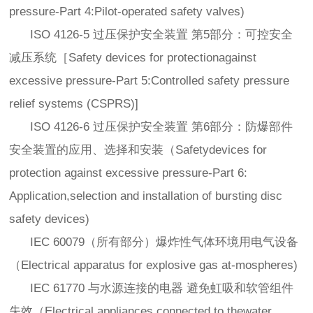
pressure-Part 4:Pilot-operated safety valves)
ISO 4126-5 过压保护安全装置 第5部分：可控安全
减压系统［Safety devices for protectionagainst
excessive pressure-Part 5:Controlled safety pressure
relief systems (CSPRS)]
ISO 4126-6 过压保护安全装置 第6部分：防爆部件
安全装置的应用、选择和安装（Safetydevices for
protection against excessive pressure-Part 6:
Application,selection and installation of bursting disc
safety devices)
IEC 60079（所有部分）爆炸性气体环境用电气设备
（Electrical apparatus for explosive gas at-mospheres)
IEC 61770 与水源连接的电器 避免虹吸和软管组件
失效（Electrical appliances connected to thewater