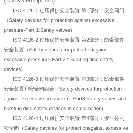
glass 3.3-Proroperties)
ISO 4126-1 过压保护安全装置 第1部分：安全阀门
（Safety devices for protection against excessive
pressure-Part 1:Safety valves)
ISO 4126-2 过压保护安全装置 第2部分：防爆部件
安全装置（Safety devices for protectionagainst
excessive pressuure-Part 22:Bursting disc safety
devices)
ISO 4126-3 过压保护安全装置 第3部分：防爆部件
安全装置和安全阀组合（Safety devices forprotection
against excessive pressure-re-Part3:Safety valves and
bursting disc safety devices in combi-nation)
ISO 4126-4 过压保护安全装置 第4部分：液压控制
安全阀（Safety devices for protectionagainst excessive