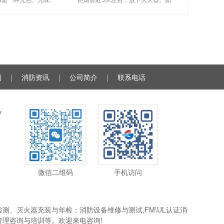
缘性好、无二次污染的
在室外，应选择在上风方向喷射。
气臭氧层的耗损潜能值
使用的干粉灭火器若是外挂式储压
零，是卤代烷1211、
式的，操作者应一手紧握喷枪、另
130
一手提起储气瓶上的
例
|
消防资讯
|
公司简介
|
联系电话
y
微信二维码
手机访问
、灭火器充装与年检；消防设备维修与测试,FM\UL认证消
理咨询与培训等。欢迎来电咨询!