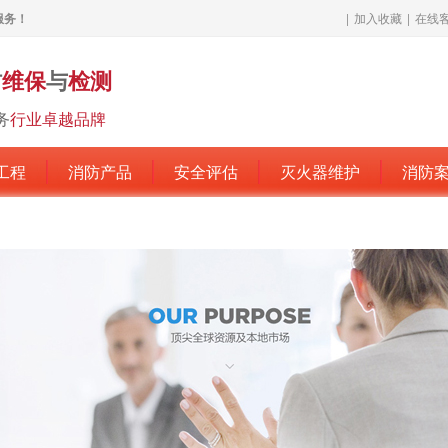
服务！
|
加入收藏
|
在线
防
维保
与
检测
务
行业卓越品牌
工程
消防产品
安全评估
灭火器维护
消防