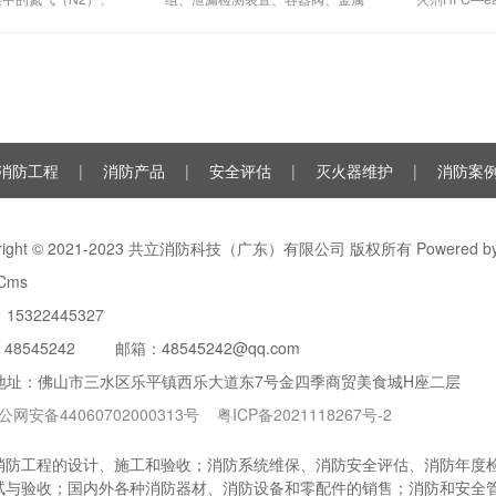
二氧化碳（CO2）三
软管、单向阀（灭火剂管）、集流
低毒性、绝
%、40%、8%的比
管、安全泄漏装置、选择阀、信号
气体，对大
成的一种灭火剂
反馈装置、灭火剂输送管、喷嘴、
（ODP）为
驱动气体瓶组、电磁驱动
消防工程
|
消防产品
|
安全评估
|
灭火器维护
|
消防案
yright © 2021-2023 共立消防科技（广东）有限公司 版权所有 Powered b
Cms
15322445327
：
48545242
邮箱：48545242@qq.com
地址：佛山市三水区乐平镇西乐大道东7号金四季商贸美食城H座二层
公网安备44060702000313号
粤ICP备2021118267号-2
防工程的设计、施工和验收；消防系统维保、消防安全评估、消防年度检测
试与验收；国内外各种消防器材、消防设备和零配件的销售；消防和安全管