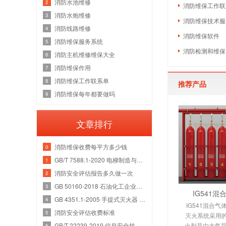
消防水池维修
2
消防维保工作联
消防水炮维修
3
消防维保技术服
消防线路维修
4
消防维保软件
消防维保服务系统
5
消防检测和维保
消防主机维修维保大全
6
消防维保作用
7
消防维保工作联系单
8
推荐产品
消防维保每年都要做吗
9
文章排行
消防维保收费每平方多少钱
0
GB/T 7588.1-2020 电梯制造与安装安全规范 第1部分：乘客电梯和载货电梯
1
消防安全评估报告多久做一次
2
GB 50160-2018 石油化工企业设计防火规范
3
IG541
GB 4351.1-2005 手提式灭火器 第1部分：性能和结构要求
4
IG541混合气
消防安全评估收费标准
5
灭火系统采用的I
GB/T 22239-2019 信息安全技术 网络安全等级保护基本要求
火剂是由大气层
6