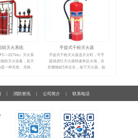
丙烷灭火系统
手提式干粉灭火器
C—227ea）灭火系
手提式干粉灭火器适灭火时，可手
效能的灭火设备，其灭
提或肩扛灭火器快速奔赴火场，在
ea是一种无色、无味、
距燃烧处5米左右，放下灭火器。如
缘性好、无二次污染的
在室外，应选择在上风方向喷射。
气臭氧层的耗损潜能值
使用的干粉灭火器若是外挂式储压
零，是卤代烷1211、
式的，操作者应一手紧握喷枪、另
130
一手提起储气瓶上的
例
|
消防资讯
|
公司简介
|
联系电话
y