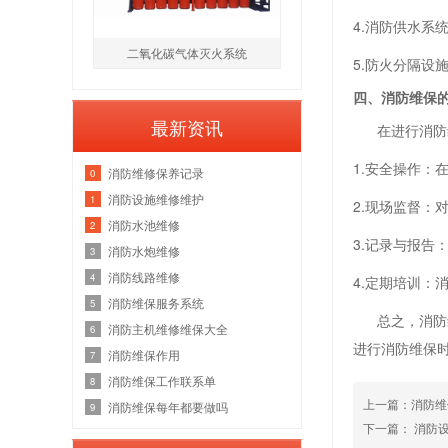
4.消防供水
二氧化碳气体灭火系统
5.防火分隔
四、消防维保
最新资讯
在进行消防维
1.安全操作：
消防维修保养记录
0
消防设施维修维护
1
2.现场监督
消防水池维修
2
3.记录与报
消防水炮维修
3
消防线路维修
4
4.定期培训
消防维保服务系统
5
总之，消防维
消防主机维修维保大全
6
进行消防维保
消防维保作用
7
消防维保工作联系单
8
上一篇：消防维
消防维保每年都要做吗
9
下一篇： 消防