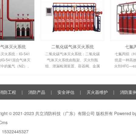
混合气体灭火系统
二氧化碳气体灭火系统
七氟
体灭火系统：IG-541
二氧化碳气体灭火系统：二氧化碳
七氟丙烷（HF
G-541混合气体灭
气体灭火系统由瓶架、灭火剂瓶
统是一种高
中的氮气（N2）、
组、泄漏检测装置、容器阀、金属
火剂HFC—
二氧化碳（CO2）三
软管、单向阀（灭火剂管）、集流
低毒性、绝
%、40%、8%的比
管、安全泄漏装置、选择阀、信号
气体，对大
成的一种灭火剂
反馈装置、灭火剂输送管、喷嘴、
（ODP）为
驱动气体瓶组、电磁驱动
消防工程
|
消防产品
|
安全评估
|
灭火器维护
|
消防案
yright © 2021-2023 共立消防科技（广东）有限公司 版权所有 Powered b
Cms
15322445327