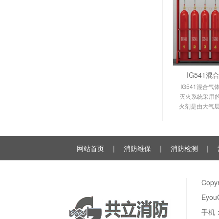
IG541
IG541混合气
灭火系统采用的I
火剂是由大气层
氩气（Ar）和
种气体分别以52
例混合而
网站首页
|
消防维保
|
消防检测
|
Cop
Eyou
手机：