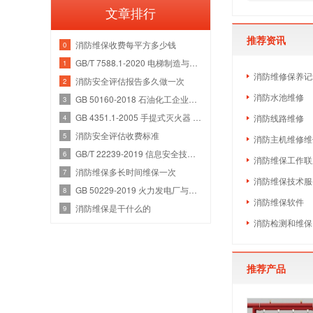
文章排行
推荐资讯
消防维保收费每平方多少钱
0
GB/T 7588.1-2020 电梯制造与安装安全规范 第1部分：乘客电梯和载货电梯
1
消防维修保养记
消防安全评估报告多久做一次
2
消防水池维修
GB 50160-2018 石油化工企业设计防火规范
3
GB 4351.1-2005 手提式灭火器 第1部分：性能和结构要求
消防线路维修
4
消防安全评估收费标准
5
消防主机维修维
GB/T 22239-2019 信息安全技术 网络安全等级保护基本要求
6
消防维保工作联
消防维保多长时间维保一次
7
消防维保技术服
GB 50229-2019 火力发电厂与变电站设计防火标准
8
消防维保软件
消防维保是干什么的
9
消防检测和维保
推荐产品