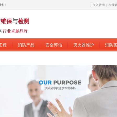
服务！
|
加入收藏
|
在线
防
维保
与
检测
务
行业卓越品牌
工程
消防产品
安全评估
灭火器维护
消防