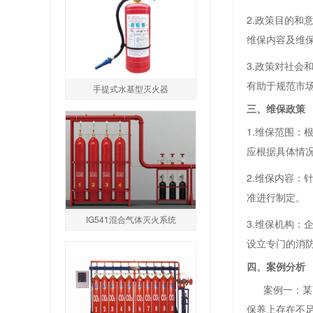
2.政策目的
维保内容及维
3.政策对社
有助于规范市
手提式水基型灭火器
三、维保政策
1.维保范围
应根据具体情
2.维保内容
准进行制定。
IG541混合气体灭火系统
3.维保机构
设立专门的消
四、案例分析
案例一：某商
保养上存在不