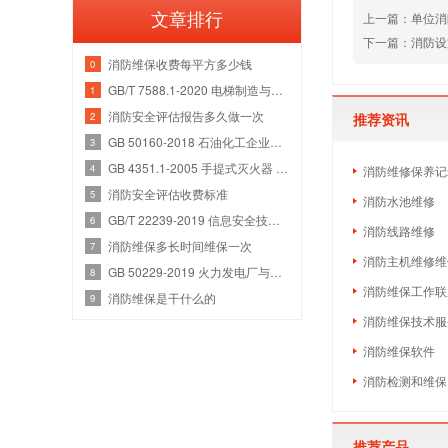
文章排行
上一篇：单位消
下一篇：消防设
消防维保收费每平方多少钱
0
GB/T 7588.1-2020 电梯制造与安装安全规范 第1部分：乘客电梯和载货电梯
1
消防安全评估报告多久做一次
2
推荐资讯
GB 50160-2018 石油化工企业设计防火规范
3
GB 4351.1-2005 手提式灭火器 第1部分：性能和结构要求
4
消防维修保养记
消防安全评估收费标准
5
消防水池维修
GB/T 22239-2019 信息安全技术 网络安全等级保护基本要求
6
消防线路维修
消防维保多长时间维保一次
7
消防主机维修维
GB 50229-2019 火力发电厂与变电站设计防火标准
8
消防维保工作联
消防维保是干什么的
9
消防维保技术服
消防维保软件
消防检测和维保
推荐产品