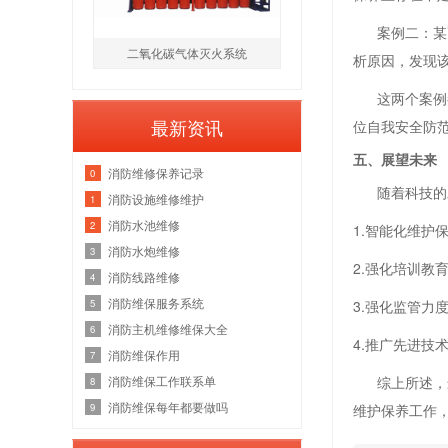
案例二：某高
二氧化碳气体灭火系统
析原因，发现
这两个案例都
最新资讯
位自我安全防
五、展望未来
消防维修保养记录
0
随着科技的发
消防设施维修维护
1
消防水池维修
2
1.智能化维
消防水炮维修
3
2.强化培训
消防线路维修
4
消防维保服务系统
5
3.强化监管
消防主机维修维保大全
6
4.推广先进
消防维保作用
7
消防维保工作联系单
综上所述，最
8
消防维保每年都要做吗
9
维护保养工作