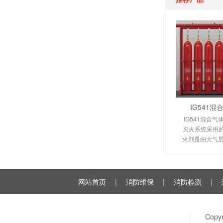
IG541
IG541混合气
灭火系统采用的I
火剂是由大气层
氩气（Ar）和
种气体分别以52
例混合而
网站首页
|
消防维保
|
消防检测
|
Cop