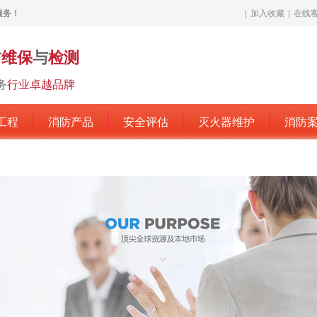
服务！
|
加入收藏
|
在线
防
维保
与
检测
务
行业卓越品牌
工程
消防产品
安全评估
灭火器维护
消防