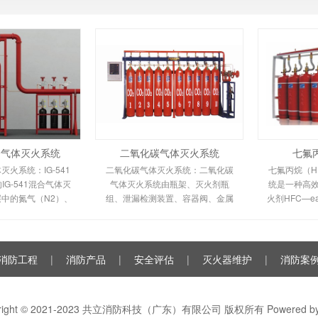
混合气体灭火系统
二氧化碳气体灭火系统
七氟
体灭火系统：IG-541
二氧化碳气体灭火系统：二氧化碳
七氟丙烷（HF
G-541混合气体灭
气体灭火系统由瓶架、灭火剂瓶
统是一种高
中的氮气（N2）、
组、泄漏检测装置、容器阀、金属
火剂HFC—
二氧化碳（CO2）三
软管、单向阀（灭火剂管）、集流
低毒性、绝
%、40%、8%的比
管、安全泄漏装置、选择阀、信号
气体，对大
成的一种灭火剂
反馈装置、灭火剂输送管、喷嘴、
（ODP）为
驱动气体瓶组、电磁驱动
消防工程
|
消防产品
|
安全评估
|
灭火器维护
|
消防案
yright © 2021-2023 共立消防科技（广东）有限公司 版权所有 Powered b