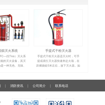
丙烷灭火系统
手提式干粉灭火器
C—227ea）灭火系
手提式干粉灭火器适灭火时，可手
效能的灭火设备，其灭
提或肩扛灭火器快速奔赴火场，在
ea是一种无色、无味、
距燃烧处5米左右，放下灭火器。如
缘性好、无二次污染的
在室外，应选择在上风方向喷射。
气臭氧层的耗损潜能值
使用的干粉灭火器若是外挂式储压
零，是卤代烷1211、
式的，操作者应一手紧握喷枪、另
130
一手提起储气瓶上的
例
|
消防资讯
|
公司简介
|
联系电话
y