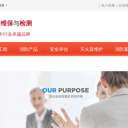
服务！
|
加入收藏
|
在线
防
维保
与
检测
务
行业卓越品牌
工程
消防产品
安全评估
灭火器维护
消防