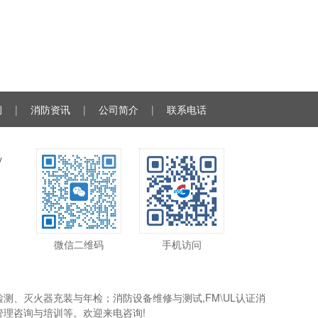
130
一手提起储气瓶上的
例
|
消防资讯
|
公司简介
|
联系电话
y
微信二维码
手机访问
、灭火器充装与年检；消防设备维修与测试,FM\UL认证消
理咨询与培训等。欢迎来电咨询!