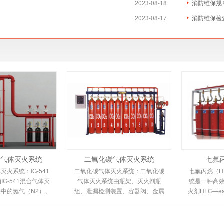
2023-08-18
消防维保规
2023-08-17
消防维保检
混合气体灭火系统
二氧化碳气体灭火系统
七氟
体灭火系统：IG-541
二氧化碳气体灭火系统：二氧化碳
七氟丙烷（HF
G-541混合气体灭
气体灭火系统由瓶架、灭火剂瓶
统是一种高
中的氮气（N2）、
组、泄漏检测装置、容器阀、金属
火剂HFC—
二氧化碳（CO2）三
软管、单向阀（灭火剂管）、集流
低毒性、绝
%、40%、8%的比
管、安全泄漏装置、选择阀、信号
气体，对大
成的一种灭火剂
反馈装置、灭火剂输送管、喷嘴、
（ODP）为