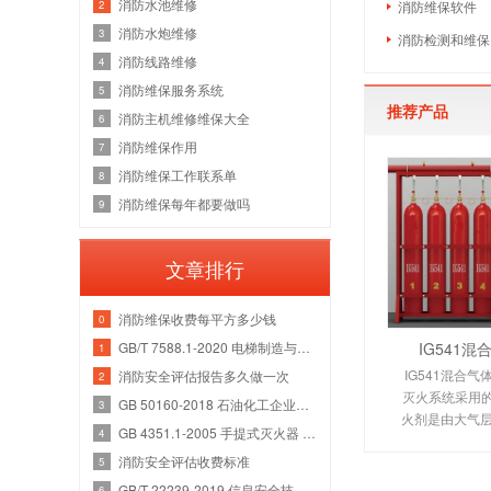
消防水池维修
2
消防维保软件
消防水炮维修
3
消防检测和维保
消防线路维修
4
消防维保服务系统
5
推荐产品
消防主机维修维保大全
6
消防维保作用
7
消防维保工作联系单
8
消防维保每年都要做吗
9
文章排行
消防维保收费每平方多少钱
0
GB/T 7588.1-2020 电梯制造与安装安全规范 第1部分：乘客电梯和载货电梯
IG541
1
IG541混合气
消防安全评估报告多久做一次
2
灭火系统采用的I
GB 50160-2018 石油化工企业设计防火规范
3
火剂是由大气层
GB 4351.1-2005 手提式灭火器 第1部分：性能和结构要求
4
氩气（Ar）和
消防安全评估收费标准
种气体分别以52
5
例混合而
GB/T 22239-2019 信息安全技术 网络安全等级保护基本要求
6