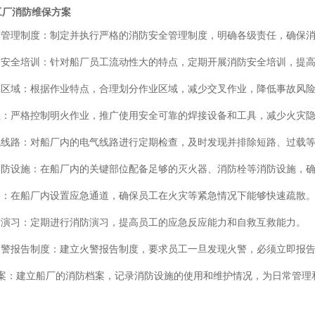
工厂消防维保方案
安全管理制度：制定并执行严格的消防安全管理制度，明确各级责任，确保
消防安全培训：针对船厂员工流动性大的特点，定期开展消防安全培训，提
作业区域：根据作业特点，合理划分作业区域，减少交叉作业，降低事故风
管理：严格控制明火作业，推广使用安全可靠的焊接设备和工具，减少火灾
电气线路：对船厂内的电气线路进行定期检查，及时发现并排除短路、过载
的消防设施：在船厂内的关键部位配备足够的灭火器、消防栓等消防设施，
通道：在船厂内设置应急通道，确保员工在火灾等紧急情况下能够快速疏散
消防演习：定期进行消防演习，提高员工的应急反应能力和自救互救能力。
的火警报告制度：建立火警报告制度，要求员工一旦发现火警，必须立即报
档案：建立船厂的消防档案，记录消防设施的使用和维护情况，为日常管理