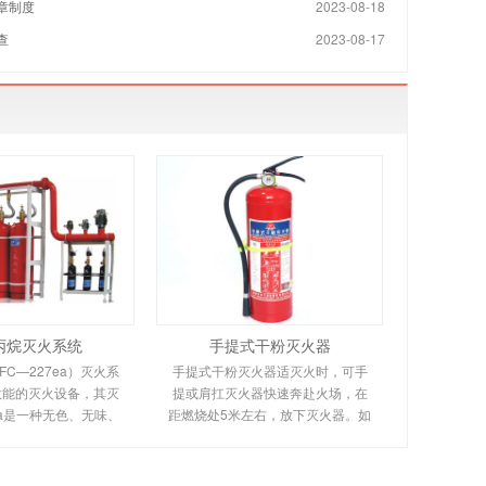
章制度
2023-08-18
查
2023-08-17
丙烷灭火系统
手提式干粉灭火器
C—227ea）灭火系
手提式干粉灭火器适灭火时，可手
效能的灭火设备，其灭
提或肩扛灭火器快速奔赴火场，在
ea是一种无色、无味、
距燃烧处5米左右，放下灭火器。如
缘性好、无二次污染的
在室外，应选择在上风方向喷射。
气臭氧层的耗损潜能值
使用的干粉灭火器若是外挂式储压
零，是卤代烷1211、
式的，操作者应一手紧握喷枪、另