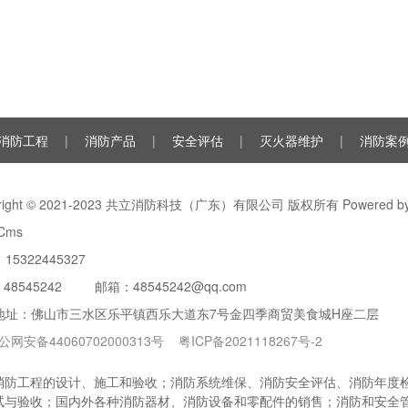
驱动气体瓶组、电磁驱动
消防工程
|
消防产品
|
安全评估
|
灭火器维护
|
消防案
yright © 2021-2023 共立消防科技（广东）有限公司 版权所有 Powered b
Cms
15322445327
：
48545242
邮箱：48545242@qq.com
地址：佛山市三水区乐平镇西乐大道东7号金四季商贸美食城H座二层
公网安备44060702000313号
粤ICP备2021118267号-2
防工程的设计、施工和验收；消防系统维保、消防安全评估、消防年度检测
试与验收；国内外各种消防器材、消防设备和零配件的销售；消防和安全管