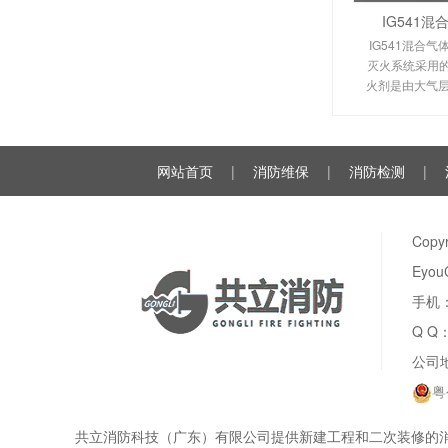
IG541
IG541混合气
灭火系统采用的I
火剂是由大气层
氩气（Ar）和
种气体分别以52
例混合而
网站首页
|
消防维保
|
消防检测
|
Cop
Eyou
手机：
Q Q
公司
粤
共立消防科技（广东）有限公司提供新建工程和二次装修的消