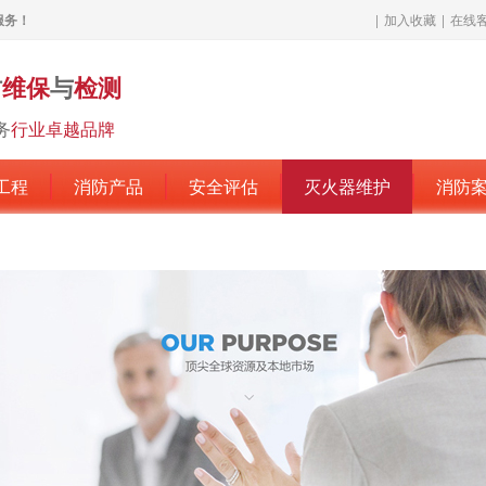
服务！
|
加入收藏
|
在线
防
维保
与
检测
务
行业卓越品牌
工程
消防产品
安全评估
灭火器维护
消防