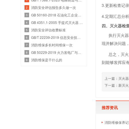
3.更新检查
消防安全评估报告多久做一次
2
GB 50160-2018 石油化工企业设计防火规范
3
4.定期汇总
GB 4351.1-2005 手提式灭火器 第1部分：性能和结构要求
4
四、灭火器检
消防安全评估收费标准
5
执行灭火器检
GB/T 22239-2019 信息安全技术 网络安全等级保护基本要求
6
现并解决问题
消防维保多长时间维保一次
7
GB 50229-2019 火力发电厂与变电站设计防火标准
8
总之，灭火器
消防维保是干什么的
9
刻能够发挥应
上一篇：灭火器
下一篇：新灭火
推荐资讯
消防维修保养记