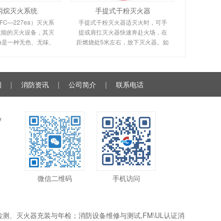
丙烷灭火系统
手提式干粉灭火器
C—227ea）灭火系
手提式干粉灭火器适灭火时，可手
效能的灭火设备，其灭
提或肩扛灭火器快速奔赴火场，在
ea是一种无色、无味、
距燃烧处5米左右，放下灭火器。如
缘性好、无二次污染的
在室外，应选择在上风方向喷射。
气臭氧层的耗损潜能值
使用的干粉灭火器若是外挂式储压
零，是卤代烷1211、
式的，操作者应一手紧握喷枪、另
130
一手提起储气瓶上的
例
|
消防资讯
|
公司简介
|
联系电话
y
微信二维码
手机访问
、灭火器充装与年检；消防设备维修与测试,FM\UL认证消