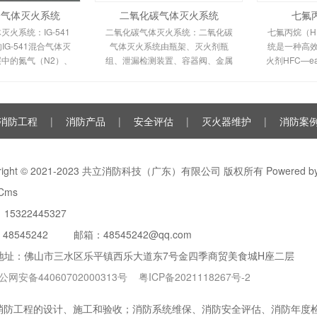
混合气体灭火系统
二氧化碳气体灭火系统
七氟
体灭火系统：IG-541
二氧化碳气体灭火系统：二氧化碳
七氟丙烷（HF
G-541混合气体灭
气体灭火系统由瓶架、灭火剂瓶
统是一种高
中的氮气（N2）、
组、泄漏检测装置、容器阀、金属
火剂HFC—
二氧化碳（CO2）三
软管、单向阀（灭火剂管）、集流
低毒性、绝
%、40%、8%的比
管、安全泄漏装置、选择阀、信号
气体，对大
成的一种灭火剂
反馈装置、灭火剂输送管、喷嘴、
（ODP）为
驱动气体瓶组、电磁驱动
消防工程
|
消防产品
|
安全评估
|
灭火器维护
|
消防案
yright © 2021-2023 共立消防科技（广东）有限公司 版权所有 Powered b
Cms
15322445327
：
48545242
邮箱：48545242@qq.com
地址：佛山市三水区乐平镇西乐大道东7号金四季商贸美食城H座二层
公网安备44060702000313号
粤ICP备2021118267号-2
防工程的设计、施工和验收；消防系统维保、消防安全评估、消防年度检测