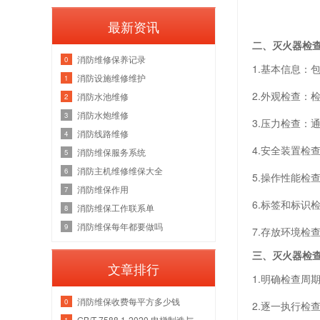
最新资讯
二、灭火器检
消防维修保养记录
0
1.基本信息
消防设施维修维护
1
2.外观检查：
消防水池维修
2
消防水炮维修
3
3.压力检查
消防线路维修
4
4.安全装置
消防维保服务系统
5
消防主机维修维保大全
6
5.操作性能
消防维保作用
7
6.标签和标
消防维保工作联系单
8
消防维保每年都要做吗
9
7.存放环境
三、灭火器检
文章排行
1.明确检查
消防维保收费每平方多少钱
0
2.逐一执行
GB/T 7588.1-2020 电梯制造与安装安全规范 第1部分：乘客电梯和载货电梯
1