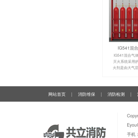
IG541
IG541混合气
灭火系统采用的I
火剂是由大气层
氩气（Ar）和
种气体分别以52
例混合而
网站首页
|
消防维保
|
消防检测
|
Cop
Eyou
手机：