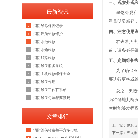
三、观察外观
最新资讯
虽然外观和重
重量明显减轻
消防维修保养记录
0
四、注意使用
消防设施维修维护
1
在查看灭火器
消防水池维修
2
消防水炮维修
前，请务必仔
3
消防线路维修
4
五、定期维护
消防维保服务系统
5
为了确保灭火
消防主机维修维保大全
6
要进行更换或
消防维保作用
7
消防维保工作联系单
8
总之，判断灭
消防维保每年都要做吗
9
为准确地判断
生时能够发挥
文章排行
上一篇：建筑灭
消防维保收费每平方多少钱
0
下一篇：灭火器
GB/T 7588.1-2020 电梯制造与安装安全规范 第1部分：乘客电梯和载货电梯
1