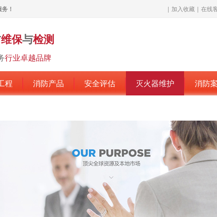
服务！
|
加入收藏
|
在线
防
维保
与
检测
务
行业卓越品牌
工程
消防产品
安全评估
灭火器维护
消防