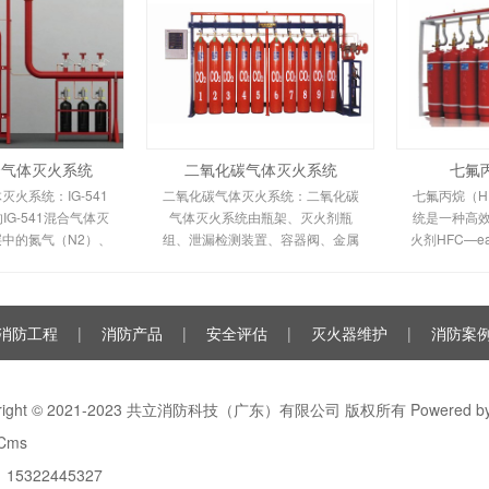
混合气体灭火系统
二氧化碳气体灭火系统
七氟
体灭火系统：IG-541
二氧化碳气体灭火系统：二氧化碳
七氟丙烷（HF
G-541混合气体灭
气体灭火系统由瓶架、灭火剂瓶
统是一种高
中的氮气（N2）、
组、泄漏检测装置、容器阀、金属
火剂HFC—
二氧化碳（CO2）三
软管、单向阀（灭火剂管）、集流
低毒性、绝
%、40%、8%的比
管、安全泄漏装置、选择阀、信号
气体，对大
成的一种灭火剂
反馈装置、灭火剂输送管、喷嘴、
（ODP）为
驱动气体瓶组、电磁驱动
消防工程
|
消防产品
|
安全评估
|
灭火器维护
|
消防案
yright © 2021-2023 共立消防科技（广东）有限公司 版权所有 Powered b
Cms
15322445327