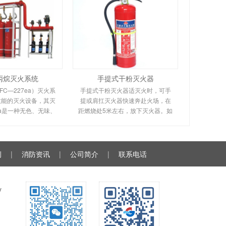
丙烷灭火系统
手提式干粉灭火器
C—227ea）灭火系
手提式干粉灭火器适灭火时，可手
效能的灭火设备，其灭
提或肩扛灭火器快速奔赴火场，在
ea是一种无色、无味、
距燃烧处5米左右，放下灭火器。如
缘性好、无二次污染的
在室外，应选择在上风方向喷射。
气臭氧层的耗损潜能值
使用的干粉灭火器若是外挂式储压
零，是卤代烷1211、
式的，操作者应一手紧握喷枪、另
130
一手提起储气瓶上的
例
|
消防资讯
|
公司简介
|
联系电话
y