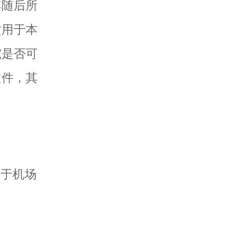
其随后所
适用于本
究是否可
文件，其
范
关于机场