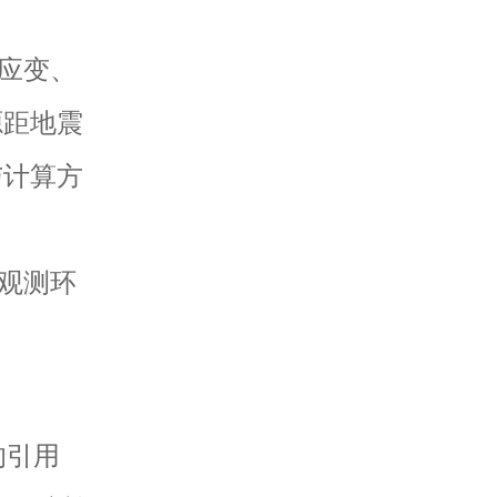
应变、
源距地震
与计算方
观测环
的引用