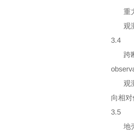
重力观测 
观测
3.4
跨断层形变
observ
观测
向相对
3.5
地壳形变观