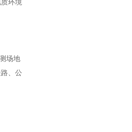
地质环境
测场地
铁路、公
d