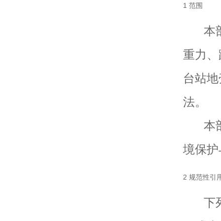
1 范围
本部
重力、
台站地
法。
本部
境保护
2 规范性引
下列文