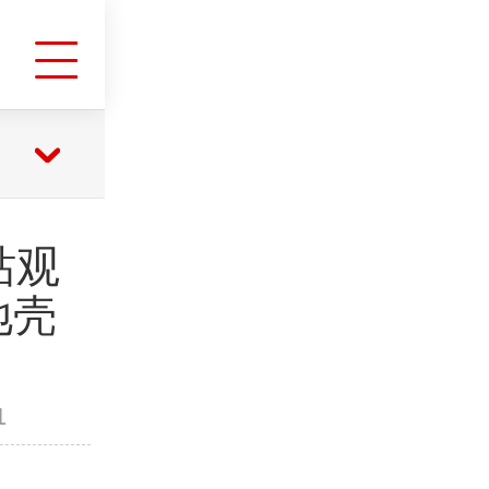
台站观
地壳
1