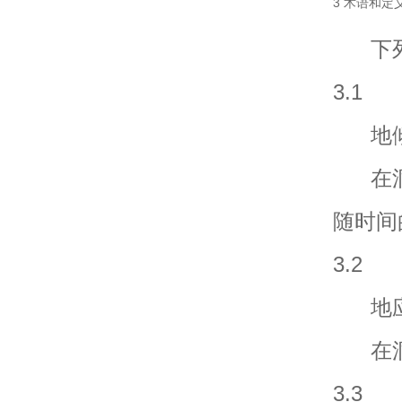
3 术语和定
下列
3.1
地倾斜观测
在洞
随时间
3.2
地应变观测
在洞
3.3