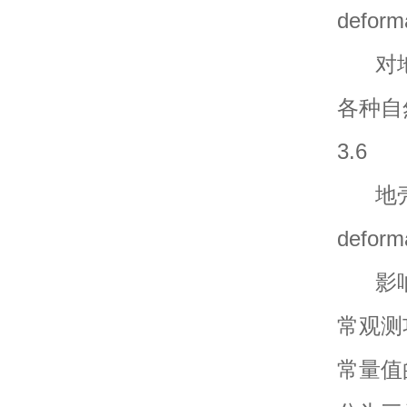
deform
对地
各种自
3.6
地壳形变观
deform
影响
常观测
常量值