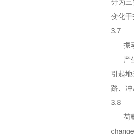
分为三
变化干
3.7
振动干扰源
产生
引起地
路、冲
3.8
荷载变化干
chang