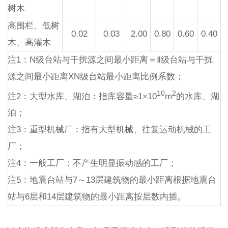
树木
高围栏、低树
0.02
0.03
2.00
0.80
0.60
0.40
木、高灌木
注1：N级台站与干扰源之间最小距离＝Ⅱ级台站与干扰
源之间最小距离XN级台站最小距离比例系数；
10
2
注2：大型水库、湖泊：指库容量≥1×10
m
的水库、湖
泊；
注3：重型机械厂：指有大型机械、往复运动机械的工
厂；
注4：一般工厂：不产生明显振动感的工厂；
注5：地震台站与7～13层建筑物的最小距离根据地震台
站与6层和14层建筑物的最小距离按层数内插。