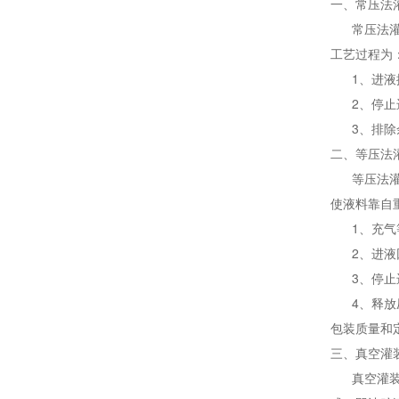
一、常压法
常压法灌装
工艺过程为
1、进液排
2、停止进
3、排除余
二、等压法
等压法灌
使液料靠自
1、充气
2、进液
3、停止
4、释放压
包装质量和
三、真空灌
真空灌