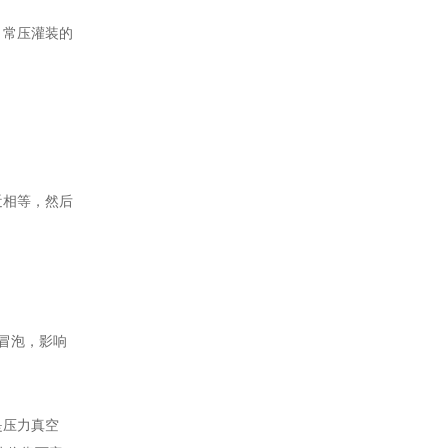
。常压灌装的
近相等，然后
冒泡，影响
是压力真空