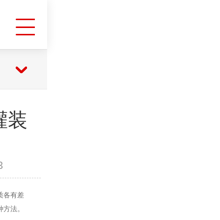
灌装
3
质各有差
种方法。