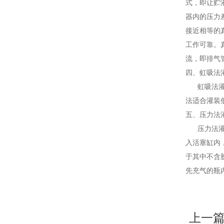
式，即让贮
器内的压力
接近相等的
工作可靠。
流，即排气
四、虹吸法
虹吸法灌装
法适合灌装
五、压力法
压力法灌装
入活塞缸内
于其中不含
先充气的瓶
上一