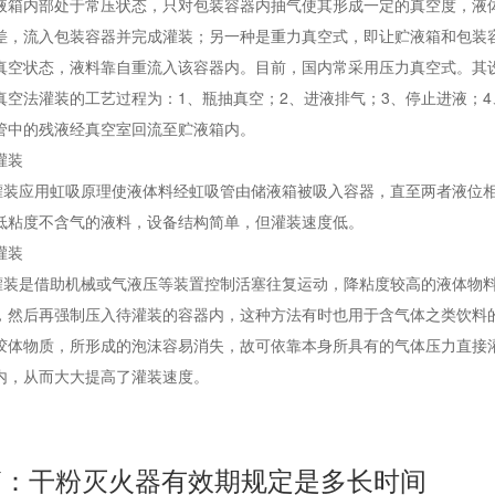
液箱内部处于常压状态，只对包装容器内抽气使其形成一定的真空度，液
差，流入包装容器并完成灌装；另一种是重力真空式，即让贮液箱和包装
真空状态，液料靠自重流入该容器内。目前，国内常采用压力真空式。其
真空法灌装的工艺过程为：1、瓶抽真空；2、进液排气；3、停止进液；4
管中的残液经真空室回流至贮液箱内。
灌装
应用虹吸原理使液体料经虹吸管由储液箱被吸入容器，直至两者液位
低粘度不含气的液料，设备结构简单，但灌装速度低。
灌装
是借助机械或气液压等装置控制活塞往复运动，降粘度较高的液体物
，然后再强制压入待灌装的容器内，这种方法有时也用于含气体之类饮料
胶体物质，所形成的泡沫容易消失，故可依靠本身所具有的气体压力直接
内，从而大大提高了灌装速度。
篇：干粉灭火器有效期规定是多长时间