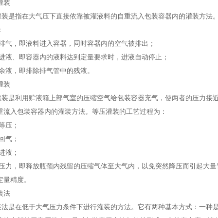
灌装
是指在大气压下直接依靠被灌液料的自重流入包装容器内的灌装方法
：
气，即液料进入容器，同时容器内的空气被排出；
液、即容器内的液料达到定量要求时，进液自动停止；
液，即排除排气管中的残液。
灌装
装
是利用贮液箱上部气室的压缩空气给包装容器充气，使两者的压力接
重流入包装容器内的灌装方法。等压灌装的工艺过程为：
等压；
回气；
进液；
力，即释放瓶颈内残留的压缩气体至大气内，以免突然降压而引起大量
定量精度。
装法
装法
是在低于大气压力条件下进行灌装的方法。它有两种基本方式：一种