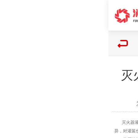
灭
灭火器灌装
异，对灌装