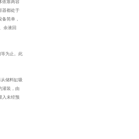
体依靠两容
容器都处于
设备简单，
、余液回
相等为止。此
料从储料缸吸
的灌装，由
灌入未经预