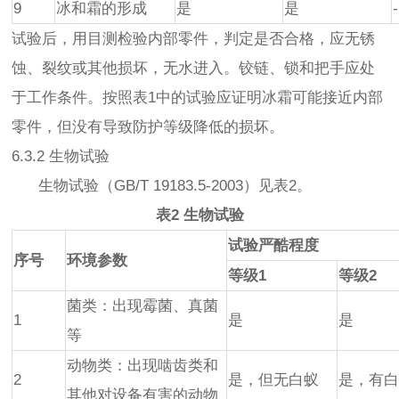
9
冰和霜的形成
是
是
-
试验后，用目测检验内部零件，判定是否合格，应无锈
蚀、裂纹或其他损坏，无水进入。铰链、锁和把手应处
于工作条件。按照表1中的试验应证明冰霜可能接近内部
零件，但没有导致防护等级降低的损坏。
6.3.2 生物试验
生物试验（GB/T 19183.5-2003）见表2。
表2 生物试验
试验严酷程度
序号
环境参数
等级1
等级2
菌类：出现霉菌、真菌
1
是
是
等
动物类：出现啮齿类和
2
是，但无白蚁
是，有
其他对设备有害的动物