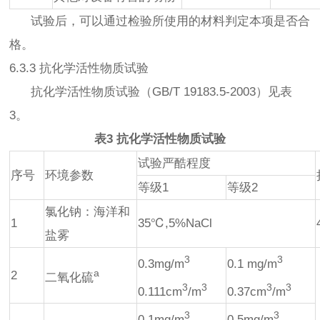
试验后，可以通过检验所使用的材料判定本项是否合
格。
6.3.3 抗化学活性物质试验
抗化学活性物质试验（GB/T 19183.5-2003）见表
3。
表3 抗化学活性物质试验
试验严酷程度
序号
环境参数
等级1
等级2
氯化钠：海洋和
1
35℃,5%NaCl
盐雾
3
3
0.3mg/m
0.1 mg/m
a
2
二氧化硫
3
3
3
3
0.111cm
/m
0.37cm
/m
3
3
0.1mg/m
0.5mg/m