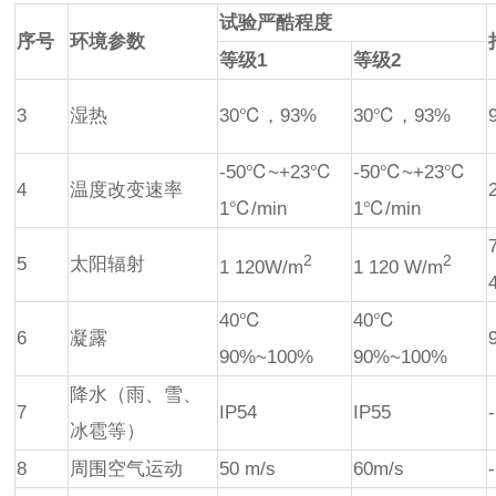
试验严酷程度
序号
环境参数
等级1
等级2
3
湿热
30℃，93%
30℃，93%
-50℃~+23℃
-50℃~+23℃
4
温度改变速率
1℃/min
1℃/min
2
2
5
太阳辐射
1 120W/m
1 120 W/m
40℃
40℃
6
凝露
90%~100%
90%~100%
降水（雨、雪、
7
IP54
IP55
-
冰雹等）
8
周围空气运动
50 m/s
60m/s
-