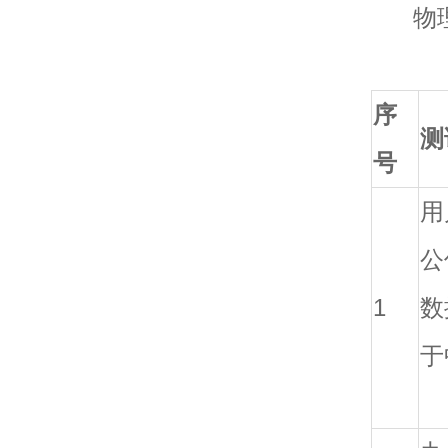
物理
序
测
号
用
公
1
数
于