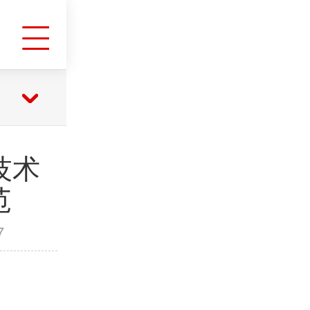
全技术
范
7