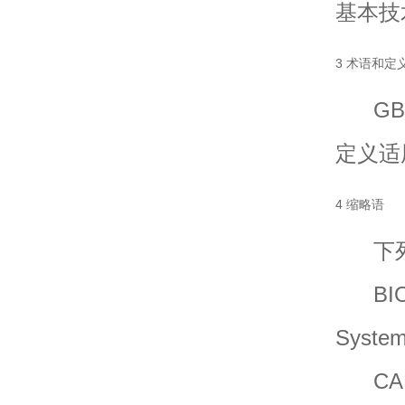
基本技
3 术语和定
GB/T
定义适
4 缩略语
下列
BIOS
Syste
CA：认证