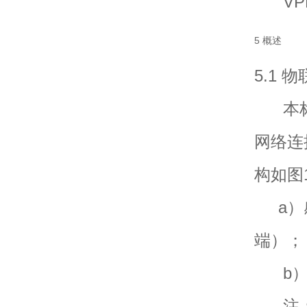
VPN：
5 概述
5.1
本标
网络连
构如图
a）感
端）；
b）
注：