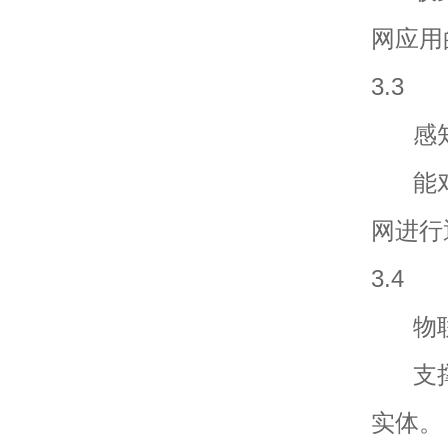
网应用
3.3
感知终端 
能对
网进行
3.4
物联网感知
支撑
实体。