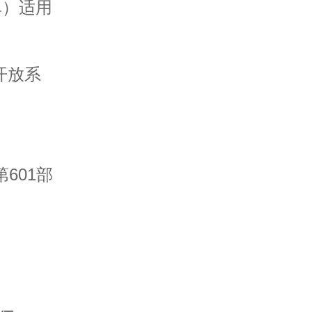
单）适用
 开放系
第601部