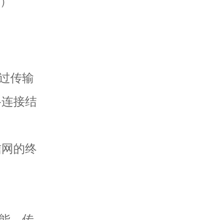
k）
过传输
络连接结
：
信网的终
能、传