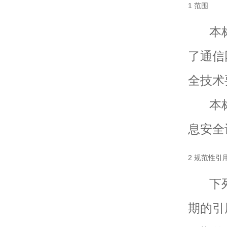
1 范围
本标
了通信
全技术
本标
息安全
2 规范性引
下列
期的引