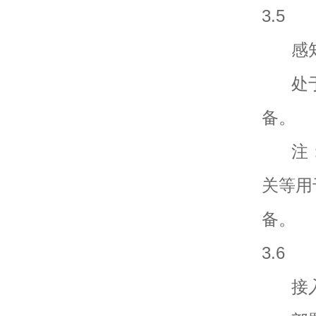
3.5
感知层接入
处于
备。
注：
关等用
备。
3.6
接入系统