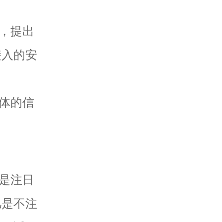
，提出
接入的安
体的信
是注日
凡是不注