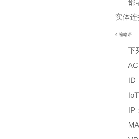
部署
实体连
4 缩略语
下列
ACL：
ID：身
IoT：物
IP：互
MAC：