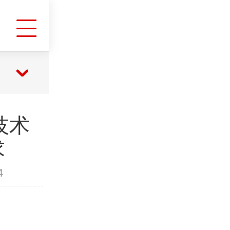
全技术
求
4