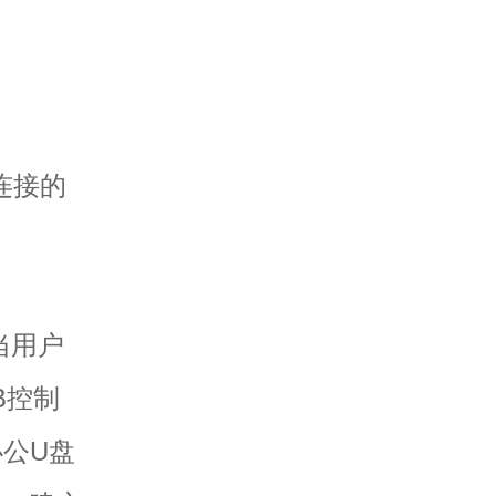
连接的
当用户
B控制
公U盘