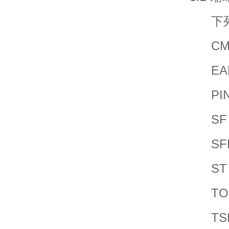
下列
CM：配
EAL：
PIN：个
SF：安
SFP：
ST：安
TOE：
TSF：T