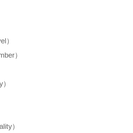
）
el）
umber）
cy）
lity）