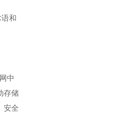
T
列术语和
网中
动存储
、安全