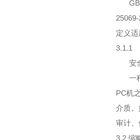
GB/T 
2506
定义适
3.1.1
安全办公U
一种基
PC机
介质。
审计、
3.2 