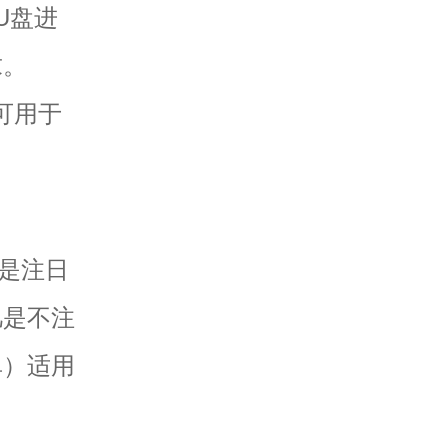
U盘进
求。
可用于
是注日
凡是不注
单）适用