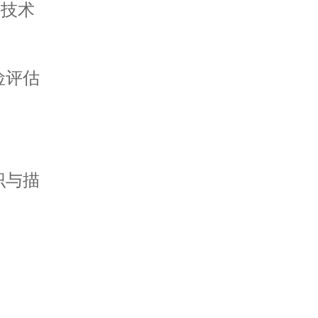
全技术
险评估
识与描