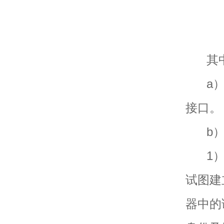
其中
a）主
接口。
b）U
1）提
试图建
器中的