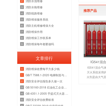
消防水池维修
2
消防水炮维修
3
推荐产品
消防线路维修
4
消防维保服务系统
5
消防主机维修维保大全
6
消防维保作用
7
消防维保工作联系单
8
消防维保每年都要做吗
9
文章排行
IG541
IG541混合气
消防维保收费每平方多少钱
0
灭火系统采用的I
GB/T 7588.1-2020 电梯制造与安装安全规范 第1部分：乘客电梯和载货电梯
1
火剂是由大气层
消防安全评估报告多久做一次
2
氩气（Ar）和
种气体分别以52
GB 50160-2018 石油化工企业设计防火规范
3
例混合而
GB 4351.1-2005 手提式灭火器 第1部分：性能和结构要求
4
消防安全评估收费标准
5
GB/T 22239-2019 信息安全技术 网络安全等级保护基本要求
6