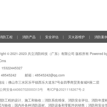
消防工程
|
消防产品
|
安全评估
|
灭火器维护
|
消防案
yright © 2021-2023 共立消防科技（广东）有限公司 版权所有 Powered b
Cms
15322445327
：
48545242
邮箱：48545242@qq.com
地址：佛山市三水区乐平镇西乐大道东7号金四季商贸美食城H座二层
公网安备44060702000313号
粤ICP备2021118267号-2
防工程的设计、施工和验收；消防系统维保、消防安全评估、消防年度检测
试与验收；国内外各种消防器材、消防设备和零配件的销售；消防和安全管