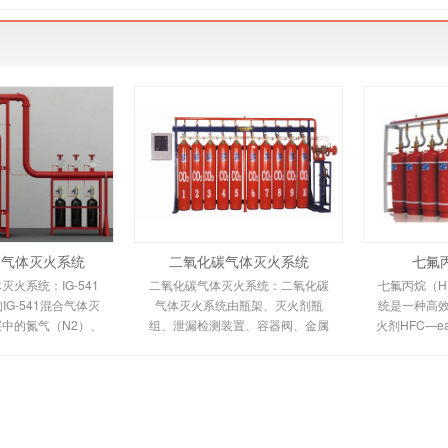
混合气体灭火系统
二氧化碳气体灭火系统
七氟
体灭火系统：IG-541
二氧化碳气体灭火系统：二氧化碳
七氟丙烷（HF
G-541混合气体灭
气体灭火系统由瓶架、灭火剂瓶
统是一种高
中的氮气（N2）、
组、泄漏检测装置、容器阀、金属
火剂HFC—
二氧化碳（CO2）三
软管、单向阀（灭火剂管）、集流
低毒性、绝
%、40%、8%的比
管、安全泄漏装置、选择阀、信号
气体，对大
成的一种灭火剂
反馈装置、灭火剂输送管、喷嘴、
（ODP）为
驱动气体瓶组、电磁驱动