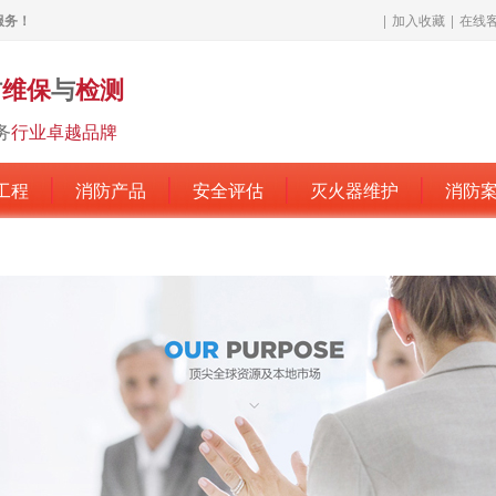
服务！
|
加入收藏
|
在线
防
维保
与
检测
务
行业卓越品牌
工程
消防产品
安全评估
灭火器维护
消防