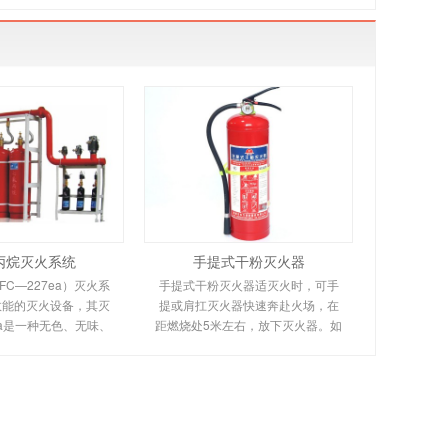
丙烷灭火系统
手提式干粉灭火器
C—227ea）灭火系
手提式干粉灭火器适灭火时，可手
效能的灭火设备，其灭
提或肩扛灭火器快速奔赴火场，在
ea是一种无色、无味、
距燃烧处5米左右，放下灭火器。如
缘性好、无二次污染的
在室外，应选择在上风方向喷射。
气臭氧层的耗损潜能值
使用的干粉灭火器若是外挂式储压
零，是卤代烷1211、
式的，操作者应一手紧握喷枪、另
130
一手提起储气瓶上的