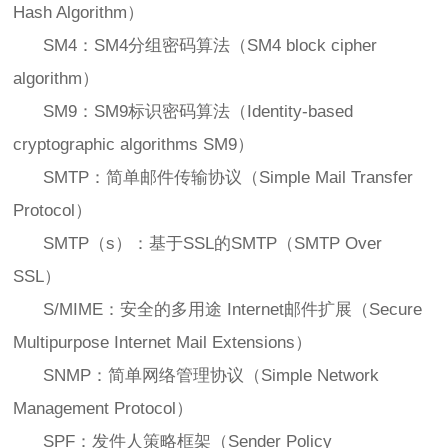
Hash Algorithm）
SM4：SM4分组密码算法（SM4 block cipher
algorithm）
SM9：SM9标识密码算法（Identity-based
cryptographic algorithms SM9）
SMTP：简单邮件传输协议（Simple Mail Transfer
Protocol）
SMTP（s）：基于SSL的SMTP（SMTP Over
SSL）
S/MIME：安全的多用途 Internet邮件扩展（Secure
Multipurpose Internet Mail Extensions）
SNMP：简单网络管理协议（Simple Network
Management Protocol）
SPF：发件人策略框架（Sender Policy