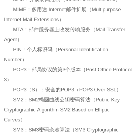
MIME：多用途 Internet邮件扩展（Multipurpose
Internet Mail Extensions）
MTA：邮件服务器上收发传输服务（Mail Transfer
Agent）
PIN：个人标识码（Personal Identification
Number）
POP3：邮局协议的第3个版本（Post Office Protocol
3）
POP3（S）：安全的POP3（POP3 Over SSL）
SM2：SM2椭圆曲线公钥密码算法（Public Key
Cryptographic Algorithm SM2 Based on Elliptic
Curves）
SM3：SM3密码杂凑算法（SM3 Cryptographic