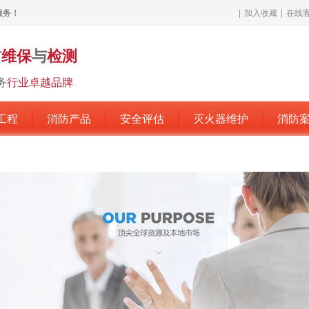
服务！
|
加入收藏
|
在线
防
维保
与
检测
务
行业卓越品牌
工程
消防产品
安全评估
灭火器维护
消防