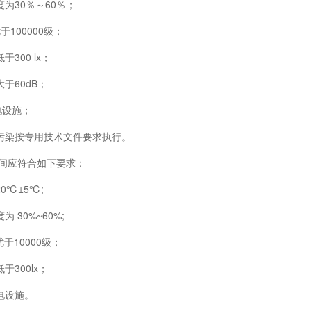
为30％～60％；
100000级；
300 lx；
于60dB；
设施；
染按专用技术文件要求执行。
焊接间应符合如下要求：
℃±5℃;
30%~60%;
10000级；
300lx；
电设施。