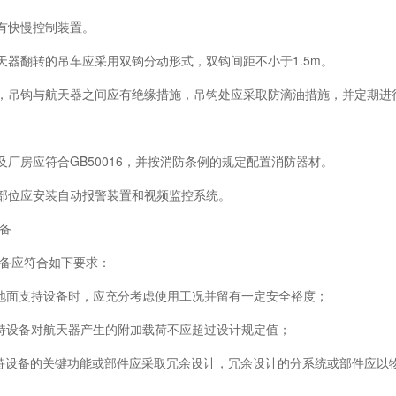
吊车应有快慢控制装置。
用于航天器翻转的吊车应采用双钩分动形式，双钩间距不小于1.5m。
 起吊时，吊钩与航天器之间应有绝缘措施，吊钩处应采取防滴油措施，并定期
工作区及厂房应符合GB50016，并按消防条例的规定配置消防器材。
在要害部位应安装自动报警装置和视频监控系统。
设备
应符合如下要求：
面支持设备时，应充分考虑使用工况并留有一定安全裕度；
设备对航天器产生的附加载荷不应超过设计规定值；
设备的关键功能或部件应采取冗余设计，冗余设计的分系统或部件应以物