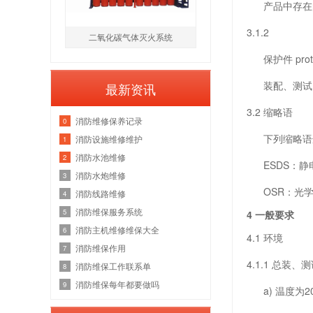
产品中存在的
3.1.2
二氧化碳气体灭火系统
保护件 protect
装配、测试、
最新资讯
3.2 缩略语
消防维修保养记录
0
下列缩略语
消防设施维修维护
1
消防水池维修
2
ESDS：静电放电敏
消防水炮维修
3
OSR：光学太阳反
消防线路维修
4
消防维保服务系统
5
4 一般要求
消防主机维修维保大全
6
4.1 环境
消防维保作用
7
4.1.1 总
消防维保工作联系单
8
消防维保每年都要做吗
9
a) 温度为2