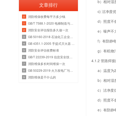
b）相对湿度
文章排行
c) 洁净度优于
消防维保收费每平方多少钱
0
d）照度不低于
GB/T 7588.1-2020 电梯制造与安装安全规范 第1部分：乘客电梯和载货电梯
1
消防安全评估报告多久做一次
2
e）噪声不大
GB 50160-2018 石油化工企业设计防火规范
3
f）有防静电
GB 4351.1-2005 手提式灭火器 第1部分：性能和结构要求
4
消防安全评估收费标准
g）有机物污
5
GB/T 22239-2019 信息安全技术 网络安全等级保护基本要求
6
4.1.2 管路
消防维保多长时间维保一次
7
a）温度为20
GB 50229-2019 火力发电厂与变电站设计防火标准
8
消防维保是干什么的
9
b）相对湿度为 
c）洁净度优于
d）照度不低于
e）有防静