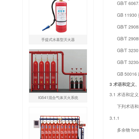
GB/T 606
GB 1193
GB/T 29
GB/T 290
手提式水基型灭火器
GB/T 323
GB/T 323
GB 5001
3 术语和定义
3.1 术语和定义
IG541混合气体灭火系统
下列术语和定
3.1.1
多余物 foreign