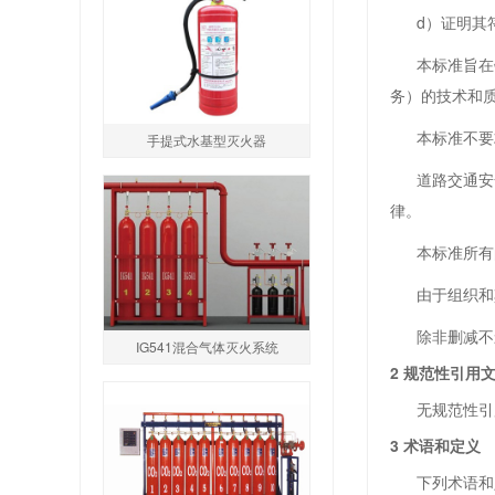
d）证明其符
本标准旨在针
务）的技术和
本标准不要求
手提式水基型灭火器
道路交通安全
律。
本标准所有的
由于组织和其
除非删减不影
IG541混合气体灭火系统
2 规范性引用
无规范性引
3 术语和定义
下列术语和定