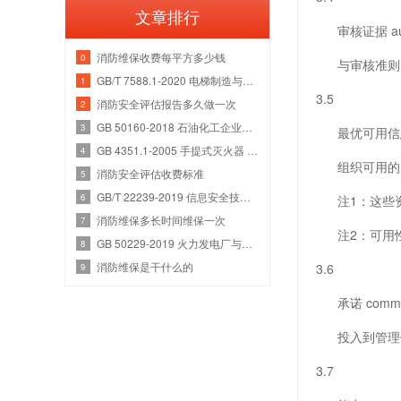
文章排行
审核证据 audit
消防维保收费每平方多少钱
0
与审核准则（
GB/T 7588.1-2020 电梯制造与安装安全规范 第1部分：乘客电梯和载货电梯
1
3.5
消防安全评估报告多久做一次
2
GB 50160-2018 石油化工企业设计防火规范
3
最优可用信息 best
GB 4351.1-2005 手提式灭火器 第1部分：性能和结构要求
4
组织可用的，
消防安全评估收费标准
5
GB/T 22239-2019 信息安全技术 网络安全等级保护基本要求
6
注1：这些资
消防维保多长时间维保一次
7
注2：可用性
GB 50229-2019 火力发电厂与变电站设计防火标准
8
消防维保是干什么的
3.6
9
承诺 commit
投入到管理体
3.7