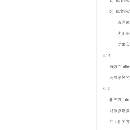
a）成文信息
b）成文信息
——管理体系（
——为组织（
——结果实现
3.14
有效性 effect
完成策划的活
3.15
相关方 interes
能够影响决策
注：相关方可