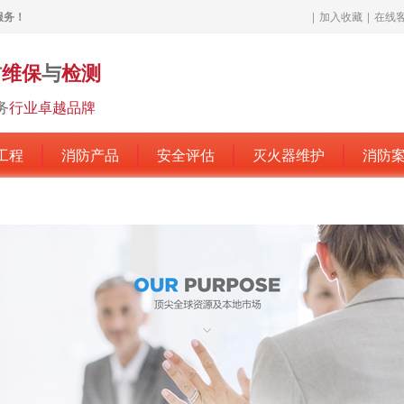
服务！
|
加入收藏
|
在线
防
维保
与
检测
务
行业卓越品牌
工程
消防产品
安全评估
灭火器维护
消防