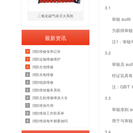
3.1
二氧化碳气体灭火系统
审核 audit
为获得审核证据
最新资讯
注1：审核可
消防维修保养记录
0
3.2
消防设施维修维护
1
审核员 audit
消防水池维修
2
消防水炮维修
3
经证实具有实施
消防线路维修
4
注：GB/T 
消防维保服务系统
5
消防主机维修维保大全
3.3
6
消防维保作用
7
审核准则 audit 
消防维保工作联系单
8
用于与审核证据
消防维保每年都要做吗
9
3.4