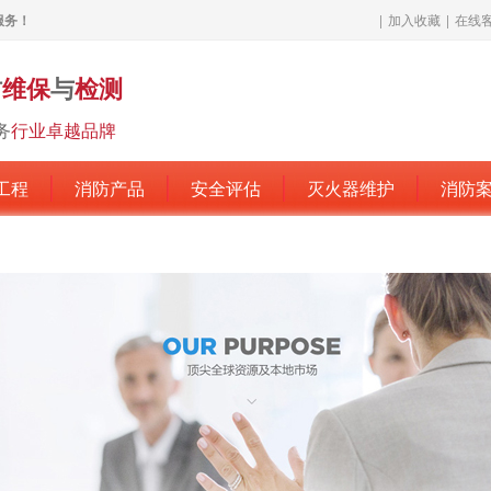
服务！
|
加入收藏
|
在线
防
维保
与
检测
务
行业卓越品牌
工程
消防产品
安全评估
灭火器维护
消防