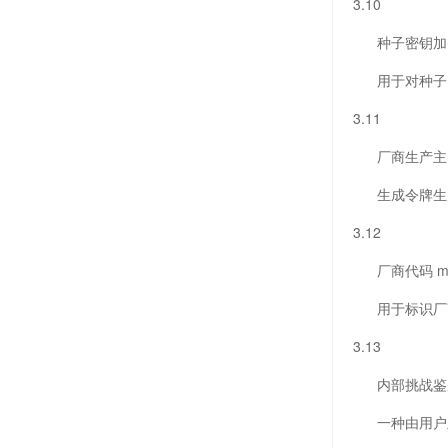
3.10
种子密钥加密密钥 e
用于对种子密
3.11
厂商生产主密钥 mai
生成令牌生产
3.12
厂商代码 manuf
用于标识厂商
3.13
内部挑战鉴别 inte
一种由用户主