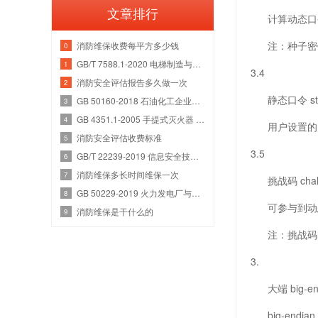
文章排行
计算动态口
注：种子密钥
消防维保收费每平方多少钱
0
GB/T 7588.1-2020 电梯制造与安装安全规范 第1部分：乘客电梯和载货电梯
1
3.4
消防安全评估报告多久做一次
2
静态口令 stati
GB 50160-2018 石油化工企业设计防火规范
3
GB 4351.1-2005 手提式灭火器 第1部分：性能和结构要求
4
用户设置的，
消防安全评估收费标准
5
3.5
GB/T 22239-2019 信息安全技术 网络安全等级保护基本要求
6
消防维保多长时间维保一次
7
挑战码 challe
GB 50229-2019 火力发电厂与变电站设计防火标准
8
可参与到动态
消防维保是干什么的
9
注：挑战码
3.
大端 big-en
big-endian