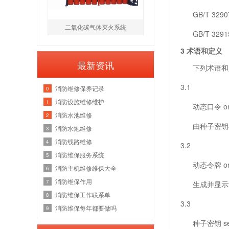
GB/T 329
二氧化碳气体灭火系统
GB/T 32
3 术语和定义
最新资讯
下列术语和定
3.1
消防维修保养记录
0
消防设施维修维护
1
动态口令 one-t
消防水池维修
2
由种子密钥与
消防水炮维修
3
消防线路维修
4
3.2
消防维保服务系统
5
动态令牌 one-ti
消防主机维修维保大全
6
消防维保作用
7
生成并显示
消防维保工作联系单
8
3.3
消防维保每年都要做吗
9
种子密钥 see