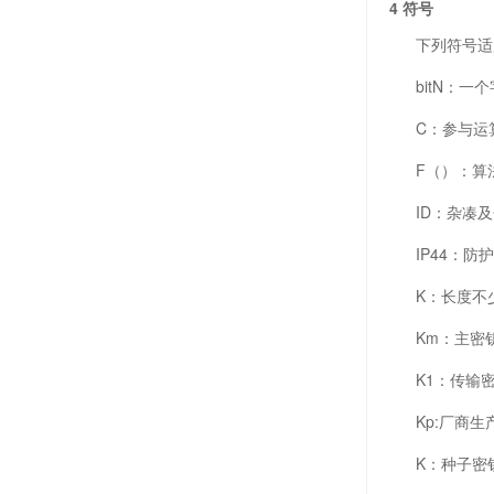
4 符号
下列符号适
bitN：一个
C：参与运算
F（）：算
ID：杂凑及
IP44：防护
K：长度不少
Km：主密
K1：传输密
Kp:厂商生
K：种子密钥