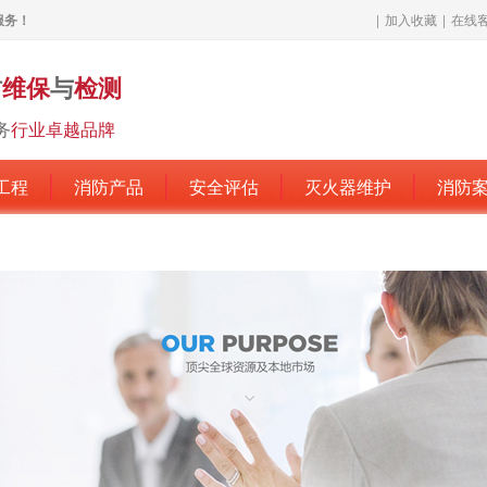
服务！
|
加入收藏
|
在线
防
维保
与
检测
务
行业卓越品牌
工程
消防产品
安全评估
灭火器维护
消防