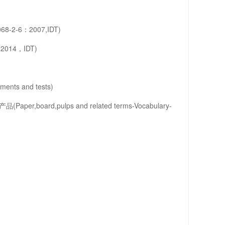
2-6：2007,IDT)
014，IDT)
ts and tests)
rd,pulps and related terms-Vocabulary-