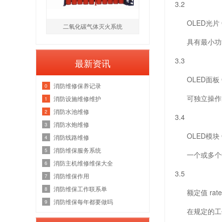
3.2
OLED光片 OL
二氧化碳气体灭火系统
具有最小功能
3.3
最新资讯
OLED面板 OL
消防维修保养记录
0
可独立操作的
消防设施维修维护
1
消防水池维修
2
3.4
消防水炮维修
3
OLED模块 OL
消防线路维修
4
消防维保服务系统
5
一个或多个O
消防主机维修维保大全
6
3.5
消防维保作用
7
消防维保工作联系单
8
额定值 rated 
消防维保每年都要做吗
9
在规定的工作