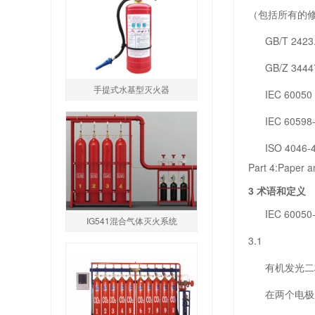
（包括所有的
GB/T 2423
GB/Z 3444
手提式水基型灭火器
IEC 60050（所
IEC 60598-1
ISO 4046-4
Part 4:Paper a
3 术语和定义
IEC 600
IG541混合气体灭火系统
3.1
有机发光二极管 org
在两个电极之