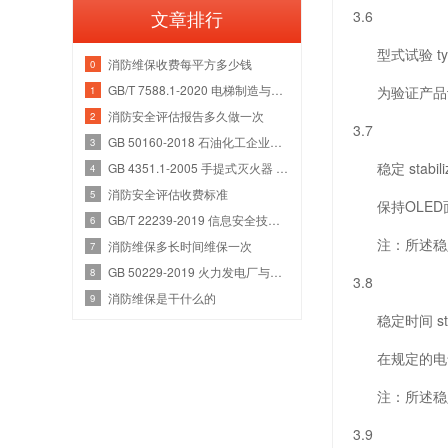
文章排行
3.6
型式试验 type
消防维保收费每平方多少钱
0
GB/T 7588.1-2020 电梯制造与安装安全规范 第1部分：乘客电梯和载货电梯
为验证产品设
1
消防安全评估报告多久做一次
2
3.7
GB 50160-2018 石油化工企业设计防火规范
3
稳定 stabiliz
GB 4351.1-2005 手提式灭火器 第1部分：性能和结构要求
4
消防安全评估收费标准
5
保持OLED
GB/T 22239-2019 信息安全技术 网络安全等级保护基本要求
6
注：所述稳定
消防维保多长时间维保一次
7
GB 50229-2019 火力发电厂与变电站设计防火标准
8
3.8
消防维保是干什么的
9
稳定时间 stabil
在规定的电气
注：所述稳定
3.9