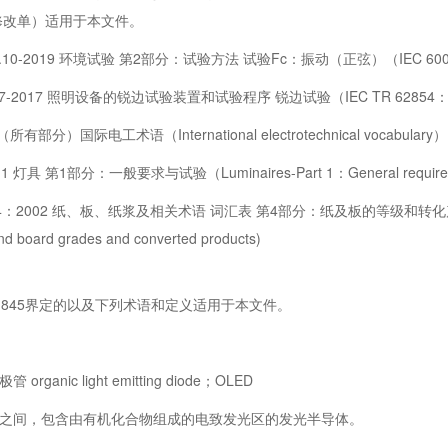
修改单）适用于本文件。
.10-2019 环境试验 第2部分：试验方法 试验Fc：振动（正弦）（IEC 60068-
7-2017 照明设备的锐边试验装置和试验程序 锐边试验（IEC TR 62854：2
有部分）国际电工术语（International electrotechnical vocabulary）
 灯具 第1部分：一般要求与试验（Luminaires-Part 1：General requiremen
：2002 纸、板、纸浆及相关术语 词汇表 第4部分：纸及板的等级和转化产品(Paper,boa
nd board grades and converted products)
50-845界定的以及下列术语和定义适用于本文件。
anic light emitting diode；OLED
间，包含由有机化合物组成的电致发光区的发光半导体。