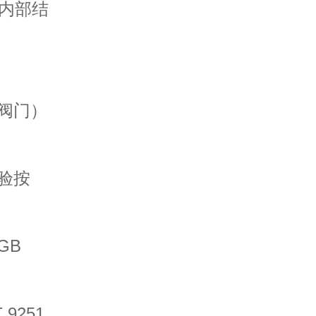
内部结
（阀门）
验按
GB
9251