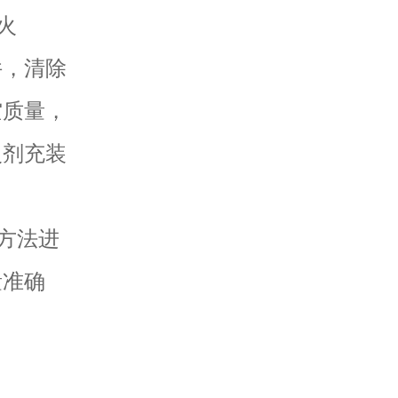
火
件，清除
空质量，
火剂充装
的方法进
量准确