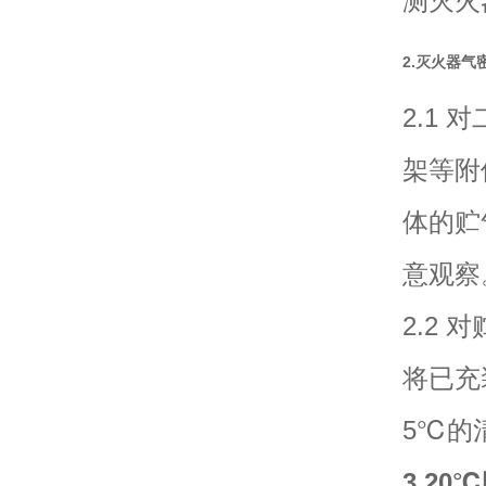
测灭火
2.灭火器气
2.1
架等附
体的贮
意观察
2.2
将已充
5℃的
3.2