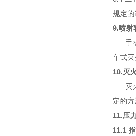
规定的
9.喷
手提式
车式灭
10.
灭火
定的方
11.
11.