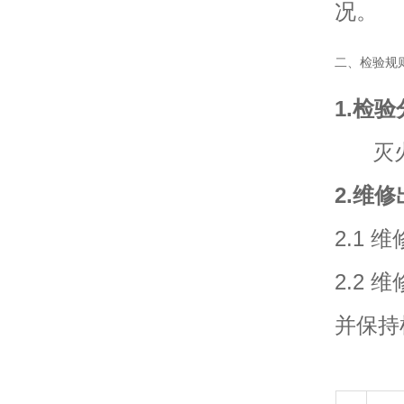
况。
二、检验规
1.检
灭火
2.维
2.1
2.2
并保持