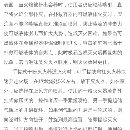
表面；当火焰被赶出容器时，使用者仍应继续喷射，直
至将火焰全部扑灭。在扑救容器内可燃液体火灾时，应
注意不能将喷嘴直接对准液面喷射，防止喷流的冲击力
使可燃液体溅出而扩大火势，造成灭火困难。如果当可
燃液体在金属容器中燃烧时间过长，容器的壁温已高于
扑救可燃液体的自燃点，此时极易造成灭火后再复燃的
现象，若与泡沫类灭火器联用，则灭火效果更佳。
手提式干粉灭火器适灭火时，可手提或肩扛灭火器快
速奔赴火场，在距燃烧处5米左右，放下灭火器。如在室
外，应选择在上风方向喷射。使用的干粉灭火器若是外
挂式储压式的，操作者应一手紧握喷枪、另一手提起储
气瓶上的开启提环。如果储气瓶的开启是手轮式的，则
向逆时针方向旋开，并旋到最高位置，随即提起灭火
器。当干粉喷出后，迅速对准火焰的根部扫射。使用的